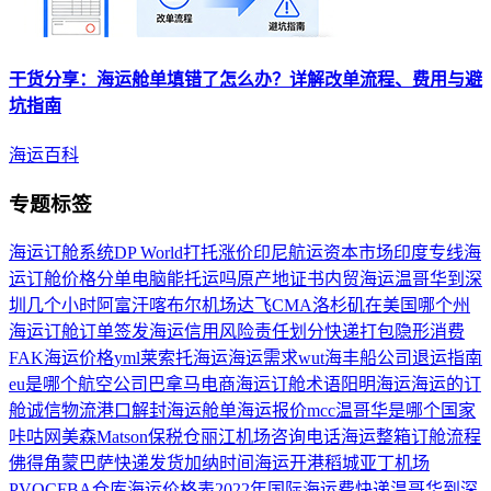
干货分享：
海运
舱单填错了怎么办？详解改单流程、费用与避
坑指南
海运百科
专题标签
海运订舱系统
DP World
打托
涨价
印尼
航运资本市场
印度专线
海
运订舱价格
分单
电脑能托运吗
原产地证书
内贸海运
温哥华到深
圳几个小时
阿富汗喀布尔机场
达飞CMA
洛杉矶在美国哪个州
海运订舱订单签发
海运信用风险
责任划分
快递打包
隐形消费
FAK
海运价格
yml
莱索托海运
海运需求
wut
海丰船公司
退运指南
eu是哪个航空公司
巴拿马电商
海运订舱术语
阳明海运
海运的订
舱
诚信物流
港口解封
海运舱单
海运报价
mcc
温哥华是哪个国家
咔咕网
美森Matson
保税仓
丽江机场咨询电话
海运整箱订舱流程
佛得角
蒙巴萨
快递发货
加纳时间
海运开港
稻城亚丁机场
PVOC
FBA仓库
海运价格表
2022年国际海运费
快递
温哥华到深