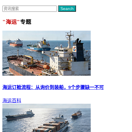
Search
"海运"
专题
海运
订舱流程：从询价到装船，9个步骤缺一不可
海运百科