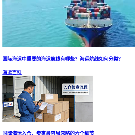
国际
海运
中重要的
海运
航线有哪些？
海运
航线如何分类？
海运百科
国际
海运
入仓，卖家最容易忽略的六个细节