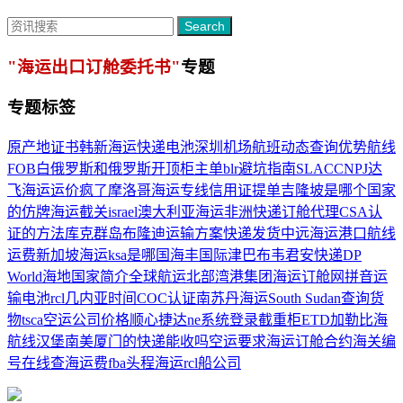
Search
"海运出口订舱委托书"
专题
专题标签
原产地证书
韩新海运
快递电池
深圳机场航班动态查询
优势航线
FOB
白俄罗斯和俄罗斯
开顶柜
主单
blr
避坑指南
SLAC
CNPJ
达
飞海运
运价疯了
摩洛哥海运专线
信用证提单
吉隆坡是哪个国家
的
仿牌
海运截关
israel
澳大利亚海运
非洲快递
订舱代理
CSA认
证的方法
库克群岛
布隆迪运输方案
快递发货
中远海运港口
航线
运费
新加坡海运
ksa是哪国
海丰国际
津巴布韦
君安快递
DP
World
海地国家简介
全球航运
北部湾港集团
海运订舱网拼音
运
输电池
rcl
几内亚时间
COC认证
南苏丹海运South Sudan
查询货
物
tsca
空运公司价格
顺心捷达ne系统登录
截重柜
ETD
加勒比海
航线
汉堡南美
厦门的快递能收吗
空运要求
海运订舱合约
海关编
号
在线查海运费
fba头程海运
rcl船公司