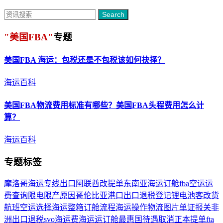
Search
"美国FBA"
专题
美国FBA
海运：包税还是不包税该如何抉择？
海运百科
美国FBA
物流费用标准有哪些？
美国FBA
头程费用怎么计
算？
海运百科
专题标签
摩洛哥海运专线
出口阿联酋
改提单
东南亚海运订舱
fba空运
运
费查询
限电限产原因
哥伦比亚港口
出口退税登记
锂电池
客改货
航班
空运选择
海运整箱订舱流程
海运操作
物流图片
单证报关
非
洲出口退税
svo
海运费
海运运订舱
最惠国待遇取消
正本提单
fta