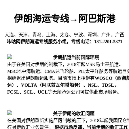
伊朗海运专线→阿巴斯港
大连、天津、青岛、上海、太仓、宁波、深圳、广州、广西
咔咕网伊朗海运专线服务小组，专线电话：181-2201-5371
伊朗航运当前国际环境
由于在美国对伊朗的制裁下，2018年起MSK马士基航运、
MSC地中海航运、CMA达飞轮船、PIL太平洋船务等航运巨
相继退出伊朗航运服务。目前市场上相继有
WOSCO（西海
运）、VOLTA（阿联酋瓦尔塔船务）、NSL、TDSL，
FCSL、SCL、UCL
等无船承运公司可提供此市场服务。
关于伊朗的收汇问题
在美国对伊朗重新实施严厉制裁的压下，2018年起我国昆仑
行对伊收汇业务暂停。
根据市场反馈，当前伊朗的收汇工作