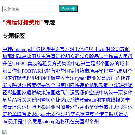
Search
"海运订舱费用"
专题
专题标签
中转
dublin
ups国际快递中文官方网
电池标尺寸
whl船公司
苏佩
加那利群岛
盐田从事海运订舱
胡塞武装
危险品认定
拖车
人民币
升值
UN38.3
集装箱租赁方式
物流中心
米兰是哪个国家的城市
港口作业
FOB
FAK
北非有哪些国家
拼箱
市场展望
巴拿马是哪个
国家
订舱代理
甩柜
顺丰航空
埃吉尔
riyadh
商业发票
厦门的快递
能收吗
贝尔格莱德是哪个国家
国际快递价格
散杂船
中欧班列途
径哪些国家
退税政策
法国达飞
海运费涨价
空派
中转港
一票多件
危险品报关
关税同盟
顺心捷达ne系统登录
gtin
地东航线
报关
宁
波云浮海运订舱
坦桑尼亚
附加费缩写
香港圣诞节放几天假
海运
订舱单填写要求
lagos
木质包装
航空托运
乌克兰港口
航线运费
thc费用是什么意思
said
otp
洛杉矶在美国哪个州