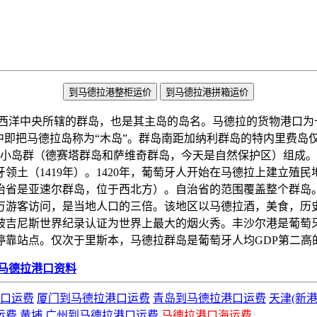
到马德拉港整柜运价
到马德拉港拼箱运价
洋中央所辖的群岛，也是其主岛的岛名。马德拉的货物港口为卡尼萨尔(C
即把马德拉岛称为“木岛”。群岛南距加纳利群岛的特内里费岛仅有
的小岛群（德赛塔群岛和萨维奇群岛，今天是自然保护区）组成
领土（1419年）。1420年，葡萄牙人开始在马德拉上建立殖
治省是亚速尔群岛，位于西北方）。自治省的范围覆盖整个群岛。
万游客访问，是当地人口的三倍。该地区以马德拉酒，美食，历
年被吉尼斯世界纪录认证为世界上最大的烟火秀。丰沙尔港是葡萄
停靠站点。仅次于里斯本，马德拉群岛是葡萄牙人均GDP第二高
马德拉港口资料
口运费
厦门到马德拉港口运费
青岛到马德拉港口运费
天津(新
运费
黄埔,广州到马德拉港口运费
马德拉港口海运费