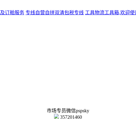
及订舱服务
专线
自营自拼双清包税专线
工具
物流工具箱,欢迎使
市场专员微信pspsky
357201460