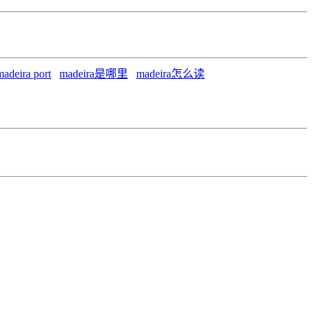
madeira port
madeira是哪里
madeira怎么读