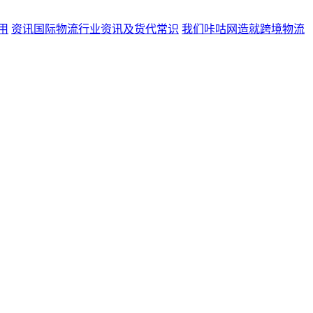
用
资讯
国际物流行业资讯及货代常识
我们
咔咕网造就跨境物流