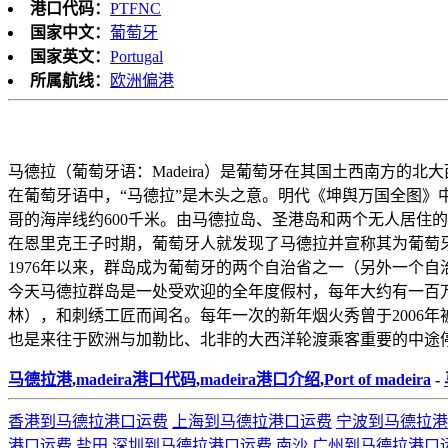
港口代码：
PTFNC
国家中文：
葡萄牙
国家英文：
Portugal
所属航线：
欧洲偏港
马德拉（葡萄牙语：Madeira）是葡萄牙在其国土西南方的北大西
在葡萄牙语中，“马德拉”是木头之意。明代《坤舆万国全图》中
哥的海岸线约600千米。由马德拉岛、圣港岛和两个无人居住
在恩里克王子时期，葡萄牙人就发现了马德拉并宣称其为葡萄牙
1976年以来，群岛成为葡萄牙的两个自治省之一（另外一个自
今天马德拉群岛是一处受欢迎的全年度假村，每年大约有一百
林），和刺绣工匠而闻名。每年一次的新年烟火秀曾于2006
也是来往于欧洲与加勒比、北非的大西洋轮渡乘客重要的中途
马德拉港
,
madeira港口代码
,
madeira港口介绍
,
Port of madeira
-
香港到马德拉港口运费
上海到马德拉港口运费
宁波到马德拉港
港口运费
盐田,深圳到马德拉港口运费
南沙,广州到马德拉港口