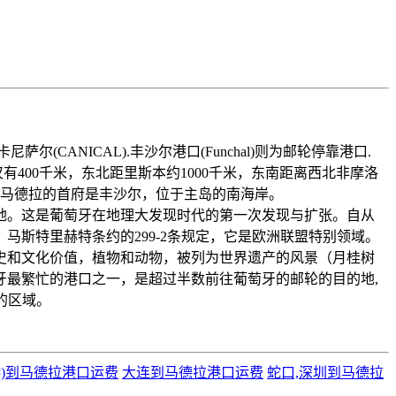
ANICAL).丰沙尔港口(Funchal)则为邮轮停靠港口.
400千米，东北距里斯本约1000千米，东南距离西北非摩洛
。马德拉的首府是丰沙尔，位于主岛的南海岸。
民地。这是葡萄牙在地理大发现时代的第一次发现与扩张。自从
马斯特里赫特条约的299-2条规定，它是欧洲联盟特别领域。
史和文化价值，植物和动物，被列为世界遗产的风景（月桂树
牙最繁忙的港口之一，是超过半数前往葡萄牙的邮轮的目的地,
的区域。
港)到马德拉港口运费
大连到马德拉港口运费
蛇口,深圳到马德拉