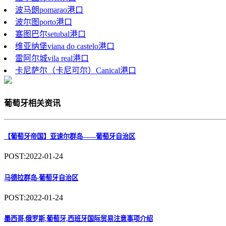
波马朗pomarao港口
波尔图porto港口
塞图巴尔setubal港口
维亚纳堡viana do castelo港口
雷阿尔城vila real港口
卡尼萨尔（卡尼可尔）Canical港口
葡萄牙相关资讯
【葡萄牙帝国】亚速尔群岛——葡萄牙自治区
POST:2022-01-24
马德拉群岛-葡萄牙自治区
POST:2022-01-24
墨西哥,俄罗斯,葡萄牙,西班牙国际贸易注意事项介绍