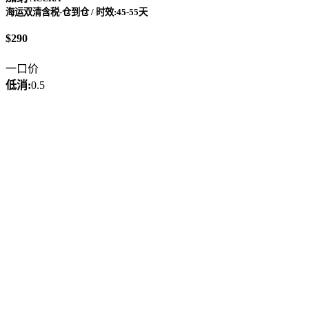
海运双清含税-仓到仓 / 时效:45-55天
$290
一口价
低消:
0.5
派送:
到仓自提/可配送
更新时间:2026-05-18
塞拉利昂
弗里敦
海运双清含税-仓到仓 / 时效:45-55天
$360
一口价
低消:
无
派送:
到仓自提/可配送
更新时间:2026-07-17
津巴布韦
哈拉雷