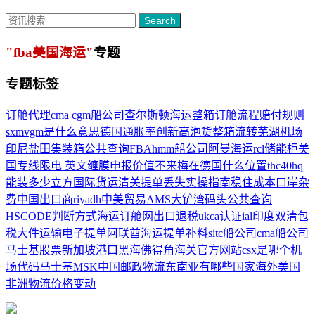
Search
"fba美国海运"
专题
专题标签
订舱代理
cma cgm船公司
查尔斯顿
海运整箱订舱流程
赔付规则
sxm
vgm是什么意思
德国通胀率创新高
泡货
整箱流转
芜湖机场
印尼
盐田集装箱公共查询
FBA
hmm船公司
阿曼海运
rcl
储能柜
美
国专线
限电 英文
缠膜
申报价值
不来梅在德国什么位置
thc
40hq
能装多少立方
国际货运清关
提单丢失
实操指南
稳住成本
口岸杂
费
中国出口商
riyadh
中美贸易
AMS
大铲湾码头公共查询
HSCODE
判断方式
海运订舱网
出口退税
ukca认证
ial
印度双清包
税
大件运输
电子提单
阿联酋海运
提单补料
sitc船公司
cma船公司
马士基股票
新加坡港口
黑海
佛得角
海关官方网站
csx是哪个机
场代码
马士基MSK
中国邮政物流
东南亚有哪些国家
海外美国
非洲物流
价格变动