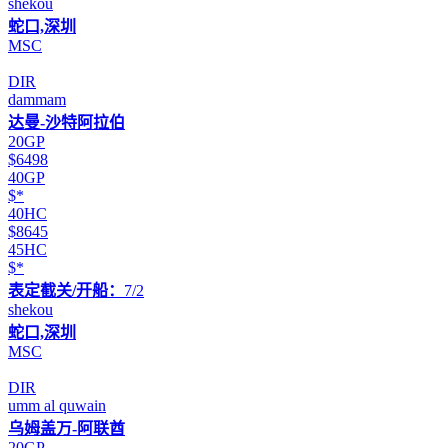
shekou
蛇口,深圳
MSC
DIR
dammam
达曼-沙特阿拉伯
20GP
$6498
40GP
$*
40HC
$8645
45HC
$*
表定截关/开船：
7/2
shekou
蛇口,深圳
MSC
DIR
umm al quwain
乌姆盖万-阿联酋
20GP