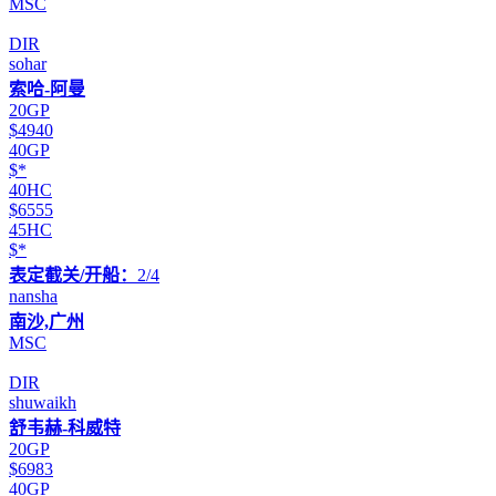
MSC
DIR
sohar
索哈-阿曼
20GP
$4940
40GP
$*
40HC
$6555
45HC
$*
表定截关/开船：
2/4
nansha
南沙,广州
MSC
DIR
shuwaikh
舒韦赫-科威特
20GP
$6983
40GP