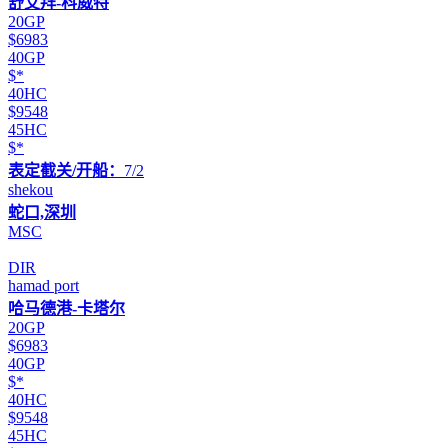
舒艾拜-科威特
20GP
$6983
40GP
$*
40HC
$9548
45HC
$*
表定截关/开船：
7/2
shekou
蛇口,深圳
MSC
DIR
hamad port
哈马德港-卡塔尔
20GP
$6983
40GP
$*
40HC
$9548
45HC