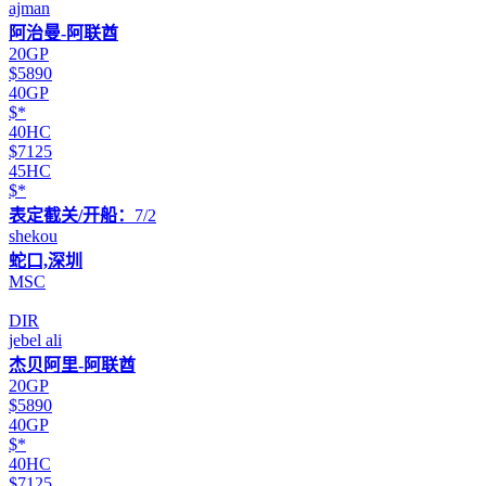
ajman
阿治曼-阿联酋
20GP
$5890
40GP
$*
40HC
$7125
45HC
$*
表定截关/开船：
7/2
shekou
蛇口,深圳
MSC
DIR
jebel ali
杰贝阿里-阿联酋
20GP
$5890
40GP
$*
40HC
$7125