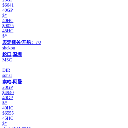
$6641
40GP
$*
40HC
$9025
45HC
$*
表定截关/开船：
7/2
shekou
蛇口,深圳
MSC
DIR
sohar
索哈-阿曼
20GP
$4940
40GP
$*
40HC
$6555
45HC
$*