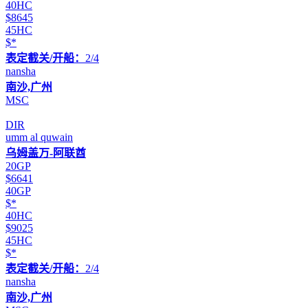
40HC
$8645
45HC
$*
表定截关/开船：
2/4
nansha
南沙,广州
MSC
DIR
umm al quwain
乌姆盖万-阿联酋
20GP
$6641
40GP
$*
40HC
$9025
45HC
$*
表定截关/开船：
2/4
nansha
南沙,广州