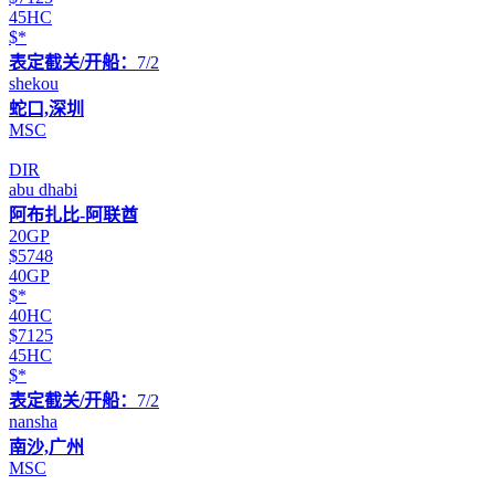
45HC
$*
表定截关/开船：
7/2
shekou
蛇口,深圳
MSC
DIR
abu dhabi
阿布扎比-阿联酋
20GP
$5748
40GP
$*
40HC
$7125
45HC
$*
表定截关/开船：
7/2
nansha
南沙,广州
MSC