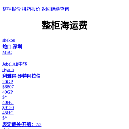
整柜报价
拼箱报价
返回继续查询
整柜海运费
shekou
蛇口,深圳
MSC
Jebel Ali中转
riyadh
利雅得-沙特阿拉伯
20GP
$6807
40GP
$*
40HC
$9120
45HC
$*
表定截关/开船：
7/2