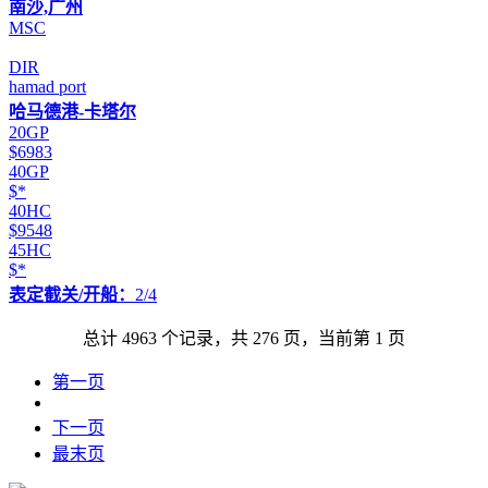
南沙,广州
MSC
DIR
hamad port
哈马德港-卡塔尔
20GP
$6983
40GP
$*
40HC
$9548
45HC
$*
表定截关/开船：
2/4
总计 4963 个记录，共 276 页，当前第 1 页
第一页
下一页
最末页