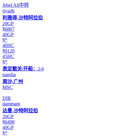
Jebel Ali中转
riyadh
利雅得-沙特阿拉伯
20GP
$6807
40GP
$*
40HC
$9120
45HC
$*
表定截关/开船：
2/4
nansha
南沙,广州
MSC
DIR
dammam
达曼-沙特阿拉伯
20GP
$6498
40GP
$*