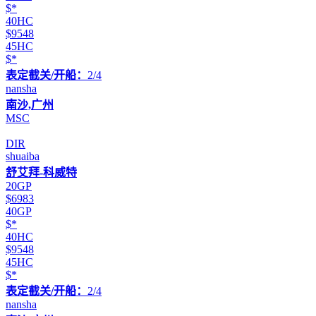
$*
40HC
$9548
45HC
$*
表定截关/开船：
2/4
nansha
南沙,广州
MSC
DIR
shuaiba
舒艾拜-科威特
20GP
$6983
40GP
$*
40HC
$9548
45HC
$*
表定截关/开船：
2/4
nansha