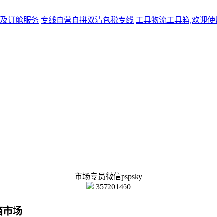
及订舱服务
专线
自营自拼双清包税专线
工具
物流工具箱,欢迎使
市场专员微信pspsky
357201460
箱市场