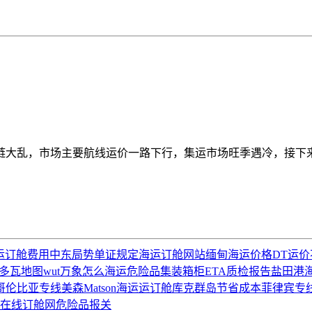
链大乱，市场主要航线运价一路下行，集运市场旺季遇冷，接下
运订舱费用
中东局势
单证规定
海运订舱网站
缅甸海运价格
DT运价
多瓦地图
wut
万象怎么海运
危险品集装箱柜
ETA
质检报告
盐田港
哥伦比亚专线
美森Matson
海运运订舱
库克群岛
节省成本
菲律宾专
在线订舱网
危险品报关