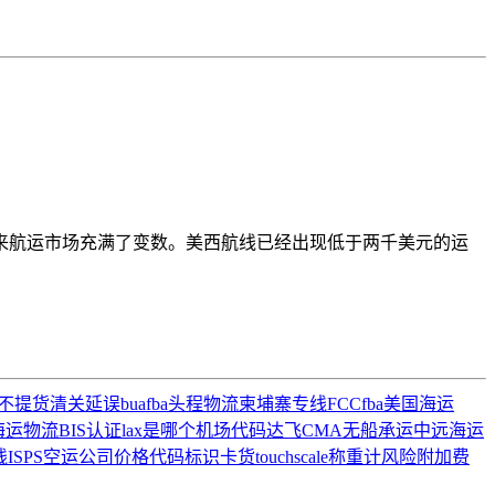
来航运市场充满了变数。美西航线已经出现低于两千美元的运
不提货
清关延误
bua
fba头程物流
柬埔寨专线
FCC
fba美国海运
海运物流
BIS认证
lax是哪个机场代码
达飞CMA
无船承运
中远海运
线
ISPS
空运公司价格
代码标识
卡货
touchscale称重计
风险附加费