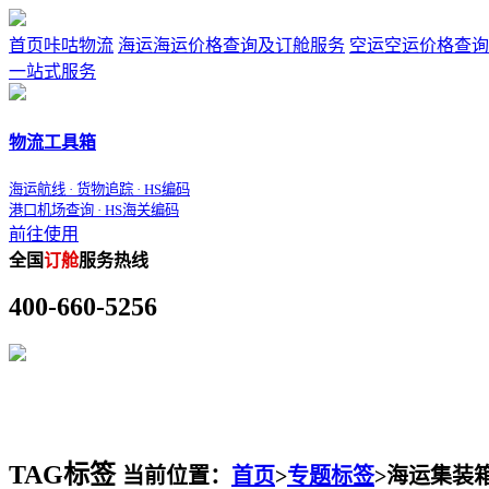
首页
咔咕物流
海运
海运价格查询及订舱服务
空运
空运价格查询
一站式服务
物流工具箱
海运航线 · 货物追踪 · HS编码
港口机场查询 · HS海关编码
前往使用
全国
订舱
服务热线
400-660-5256
TAG标签
当前位置：
首页
>
专题标签
>
海运集装