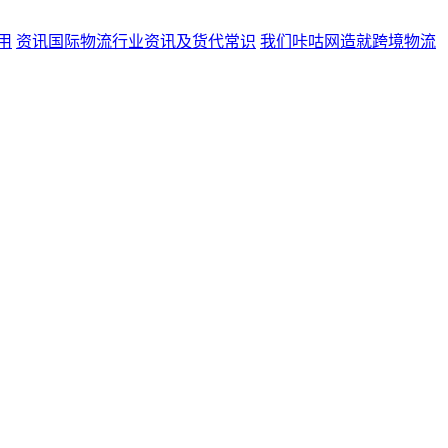
用
资讯
国际物流行业资讯及货代常识
我们
咔咕网造就跨境物流