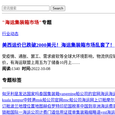
Search
"海运集装箱市场"
专题
行业动态
美西运价已跌破2000美元！
海运集装箱市场
乱套了！
受疫情、通胀、罢工、需求疲软等全球大环境影响，物流供应
价，有海运联盟上周五为了储备10月上……
阅读:
1340
时间:
2022-10-08
专题标签
匈牙利是发达国家吗
泰国集装箱
yangming船公司的官网
海运
海
kuala lumpur
中转港
msk船公司官网
msc船公司
海运网上订舱
摩尔
订舱
波兰地理位置地图
赫伯罗特
印尼
国税率
中国到非洲海运费
锁舱
国际一海运公司
计费门道
信用证提单
集装箱缩略语
yml
海运