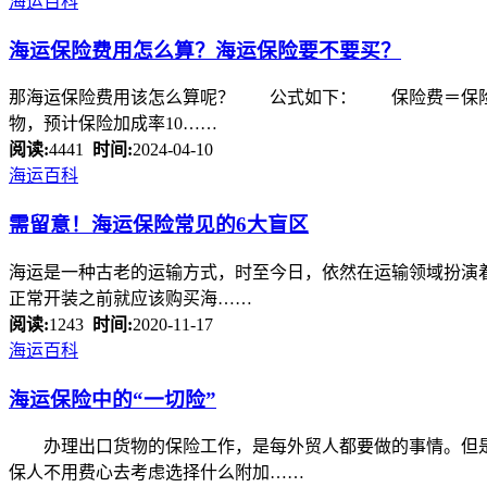
海运百科
海运保险
费用怎么算？
海运保险
要不要买？
那海运保险费用该怎么算呢？ 公式如下： 保险费＝保险金额
物，预计保险加成率10……
阅读:
4441
时间:
2024-04-10
海运百科
需留意！
海运保险
常见的6大盲区
海运是一种古老的运输方式，时至今日，依然在运输领域扮演着
正常开装之前就应该购买海……
阅读:
1243
时间:
2020-11-17
海运百科
海运保险
中的“一切险”
办理出口货物的保险工作，是每外贸人都要做的事情。但是办
保人不用费心去考虑选择什么附加……