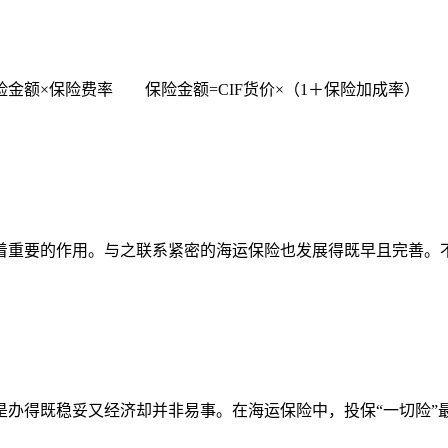
×保险费率 保险金额=CIF货价×（1＋保险加成率） 举
重要的作用。与之联系紧密的海运保险也发展得既早且完善。不
得既稳妥又经济却并非易事。在海运保险中，投保“一切险”最省