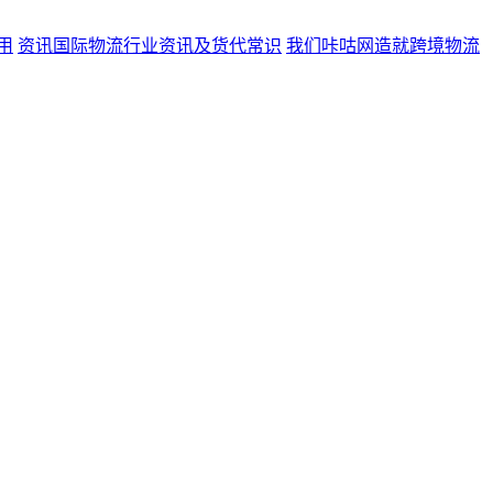
用
资讯
国际物流行业资讯及货代常识
我们
咔咕网造就跨境物流