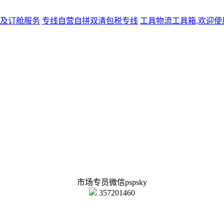
及订舱服务
专线
自营自拼双清包税专线
工具
物流工具箱,欢迎使
市场专员微信pspsky
357201460