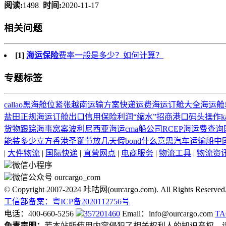
阅读:
1498
时间:
2020-11-17
相关问题
[1]
海运保险
费率一般是多少？如何计算？
专题标签
callao
黑海
舱位紧张
越南运输方案
快递运费
海运订舱大全
海运舱
盐田正规海运订舱
出口信用保险
利润“缩水”
招商港口
码头操作
k
货物跟踪
海事窝案
波利尼西亚海运
cma船公司
RCEP
海运费查询
能装多少立方
香港圣诞节放几天假
bond什么意思
汽车运输船
中
|
大件物流
|
国际快递
|
直营网点
|
电商服务
|
物流工具
|
物流资
微信小程序
微信公众号 ourcargo_com
© Copyright 2007-2024 咔咕网(ourcargo.com). All Rights Reserved
工信部备案：粤ICP备2020112756号
电话：400-660-5256
357201460
Email：info@ourcargo.com
T
免责声明：
若本站所使用内容侵犯了相关权利人的知识产权，