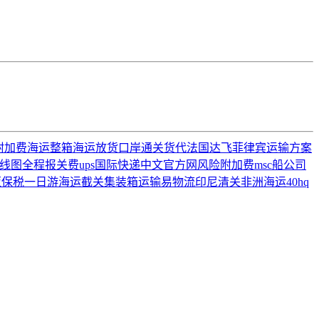
附加费
海运整箱
海运放货
口岸通关
货代
法国达飞
菲律宾运输方案
线图全程
报关费
ups国际快递中文官方网
风险附加费
msc船公司
亚
保税一日游
海运截关
集装箱运输
易物流
印尼清关
非洲海运
40hq