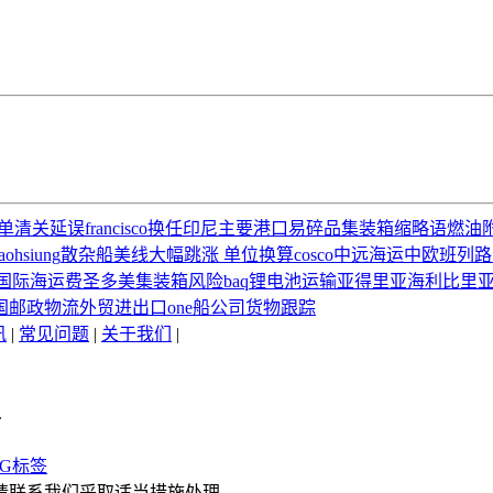
单
清关延误
francisco
换任
印尼主要港口
易碎品
集装箱缩略语
燃油
aohsiung
散杂船
美线大幅跳涨
单位换算
cosco中远海运
中欧班列路
国际海运费
圣多美
集装箱
风险
baq
锂电池运输
亚得里亚海
利比里
国邮政物流
外贸进出口
one船公司货物跟踪
讯
|
常见问题
|
关于我们
|
.
AG标签
请联系我们采取适当措施处理