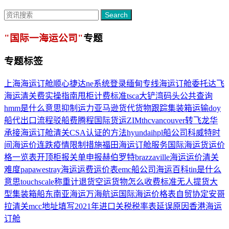
Search
"国际一海运公司"
专题
专题标签
上海海运订舱
顺心捷达ne系统登录
缅甸专线
海运订舱委托
达飞
海运
清关费
实操指南
甩柜
计费标准
tsca
大铲湾码头公共查询
hmm是什么意思
抑制运力
亚马逊货代
货物跟踪
集装箱运输
doy
船代出口流程
驳船费
腾程国际货运
ZIM
thc
vancouver
转飞
龙华
承接海运订舱
清关
CSA认证的方法
hyundai
hpl船公司
科威特时
间
海运价连跌
疫情限制措施
福田海运订舱服务
国际海运货运价
格一览表
开顶柜
报关单申报
赫伯罗特
brazzaville
海运运价
清关
难度
papawestray
海运运费运价表
emc船公司
海运百科
tin是什么
意思
touchscale称重计
退货
空运货物怎么收费标准
无人提货
大
型集装箱船
东南亚海运
万海航运
国际海运价格表
自贸协定
安哥
拉清关
mcc
地址填写
2021年进口关税税率表
延误原因
香港海运
订舱