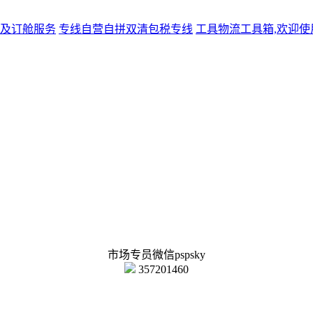
及订舱服务
专线
自营自拼双清包税专线
工具
物流工具箱,欢迎使
市场专员微信pspsky
357201460