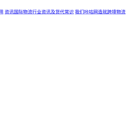
用
资讯
国际物流行业资讯及货代常识
我们
咔咕网造就跨境物流