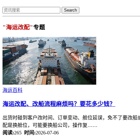
Search
"海运改配"
专题
海运百科
海运改配
、改船流程麻烦吗？要花多少钱？
出货时碰到客户改时间、订单变动、舱位延误，免不了要改船
配是换舱位，可能要换船公司，操作复……
阅读:
265
时间:
2026-07-06