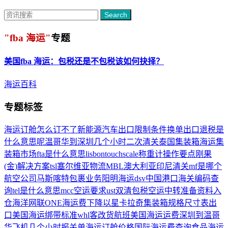
Search
"fba 海运"
专题
美国
fba 海运
：包税还是不包税该如何抉择？
海运百科
专题标签
海运订舱怎么订不了
新能源汽车出口
限制条件
换单
出口退税是
什么意思呢
温哥华到深圳几个小时
二次清关
泰国集装箱
海运集
装箱市场
fta是什么意思
lisbon
touchscale称重计
操作要点
刚果
(金)解决方案
tsl
塞尔维亚物流
MBL
澳大利亚
印尼清关
mf是哪个
航空公司
马斯喀特
包裹业务
阳明海运
dsv
中国港口
海关编码查
询
tel是什么意思
mcc
空运要求
ust
双清包税
空运中转
准备资料
入
仓
海洋网联ONE
海运费下降
以星
卡拉奇
集装箱规格尺寸表
出
口美国海运
绑带标准
whl
客改货航班
美国海运运费
深圳到温哥
华飞机几个小时
报关单
海运订舱价格
国际海运费查询
食品海运