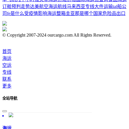
订舱
预判走势
达美航空
海运航线
马来西亚专线
大件运输
ial船公
司
fe是什么
受疫情影响
海运整箱
圭亚那是哪个国家
危险品出口
© Copyright 2007-2024 ourcargo.com All Rights Reserved.
首页
海运
空运
专线
联系
更多
全站导航
海运