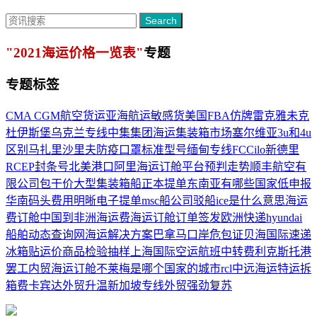
Search
"2021海运价格一览表"
专题
专题标签
CMA CGM航空货运
亚海航运
敏感货
美国FBA
仿牌
雷克雅未克
杜伊斯堡
乌克兰专线
中集集团
海运集装箱市场
塞尔维亚
3u和4u
区别
马扎里沙里夫
防疫口罩标准型号
缅甸专线
FCC
ilo
新德里
RCEP
封条号
北美港口
阿里海运订舱平台
预判走势
顺丰航空有
限公司
包干价
大型集装箱船
正本提单
东南亚有哪些国家
低申报
华南码头
费用明晰
电子提单
msc船公司
驳船
ice是什么意思
海运
费订舱
中国到非洲海运费
海运订舱订单签发
欧洲快递
hyundai
船舶动态查询网
海运解决方案
巴拿马口岸
危包证
贝海国际速递
冰箱贴
运价
商品检验抽样
上海国际空运
航班中转
费利克斯托港
罢工
内贸海运订舱
不莱梅是哪个国家的城市
rcl
中远海运特运
拆
箱费
卡宾达
外贸升温
新加坡专线
外贸强劲复苏