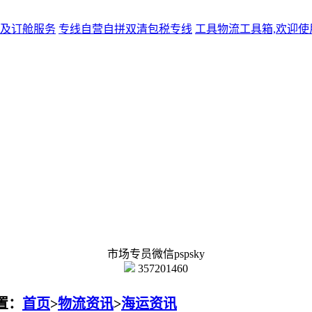
及订舱服务
专线
自营自拼双清包税专线
工具
物流工具箱,欢迎使
市场专员微信pspsky
357201460
置：
首页
>
物流资讯
>
海运资讯