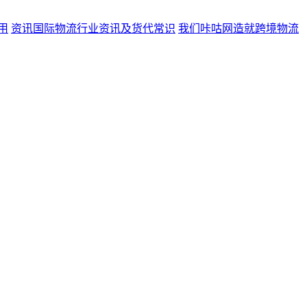
用
资讯
国际物流行业资讯及货代常识
我们
咔咕网造就跨境物流