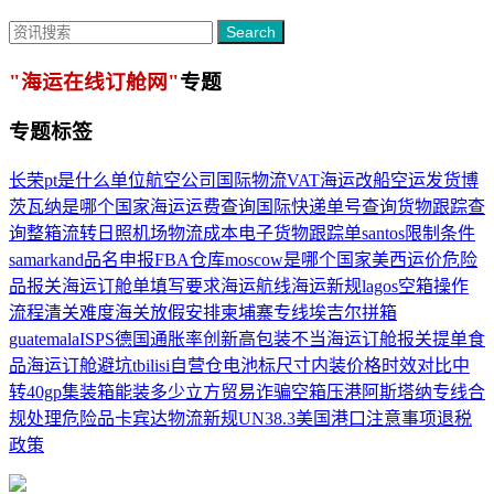
Search
"海运在线订舱网"
专题
专题标签
长荣
pt是什么单位
航空公司
国际物流
VAT
海运改船
空运发货
博
茨瓦纳是哪个国家
海运运费查询
国际快递单号查询
货物跟踪查
询
整箱流转
日照机场
物流成本
电子货物跟踪单
santos
限制条件
samarkand
品名申报
FBA仓库
moscow是哪个国家
美西运价
危险
品报关
海运订舱单填写要求
海运航线
海运新规
lagos
空箱操作
流程
清关难度
海关放假安排
柬埔寨专线
埃吉尔
拼箱
guatemala
ISPS
德国通胀率创新高
包装不当
海运订舱报关
提单
食
品海运订舱
避坑
tbilisi
自营仓
电池标尺寸
内装
价格时效对比
中
转
40gp集装箱能装多少立方
贸易诈骗
空箱压港
阿斯塔纳
专线
合
规处理
危险品
卡宾达
物流新规
UN38.3
美国港口
注意事项
退税
政策