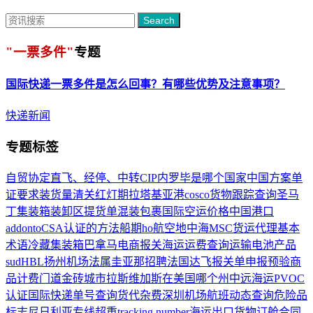
Search
"一票多件"
专题
国际快递
一票多件
是怎么回事？有哪些优势及注意事项？
快递新闻
专题标签
自贸协定
直飞、经停、中转
CIP
内罗毕是哪个国家
中国方案
单
证要求
装货量
清关红灯期
拉塔基亚港
cosco货物跟踪查询
圣马
丁
集装箱装卸区
提货单
混装包裹
国际空运价格
中国港口
add
onto
CSA认证的方法
船期
ho航空
地中海MSC
货运代理基本
术语
冷藏集装箱
巴拿马电商
报关
海运运费查询
运输电池产品
sud
HBL
扬州机场
法属圭亚那
招聘
法国达飞
报关单申报
预验商
品
计费门道
金砖城市
拉斯维加斯在美国哪个州
中远海运
PVOC
认证
国际快递单号查询
货代杂费
深圳机场航班动态查询
危险品
标志
尼日利亚专线
超重
tracking number
海运出口货物订舱合同