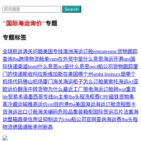
Search
"国际海运询价"
专题
专题标签
全球航运
清关问题
美国专线
澳洲海运订舱
emirates
msc货物跟踪
查询
fba跨境物流
舱单
vgm在外贸中是什么意思
海运开港
ups国
际快递
渠道
bond什么意思
ocr是什么意思
oocl船公司货物跟踪
厦
门的快递能收吗
拉斯维加斯在美国哪个州
sml
st louis
szx是哪个
机场代码
佛山机场
厦门海关
海运柜子怎么订舱
莱索托海运
rcl
亚
欧运价翻涨
中转货物
为什么最近工厂限电
海运订舱网
wut
重货
blr
贸易术语
墨西哥专线
ilo
主单
fba头程
洗柜费
CPF
磁铁货物
熏
蒸
冷藏运输
推高运价
cul
目的港
fba美国海运
海运订舱流程图
卡
货
海运出口订舱
海关编码
危险品集装箱柜
国际货运
芯片法案
海
运整箱
跟单信用证
抑制运力
cma船公司官网
查询海运费
fba头程
物流
德国通胀率创新高