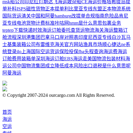
msk船公司
印尼红灯期
达飞海运
散杂船
CE
海运价格
塔希提岛
提
单补料
ISPS
磁性货物
正本提单
利比里亚专线
东盟
正本
物流系统
国际货运清关
中国和阿曼
hamburg
改提单
合规指南
危险品
肯尼
亚专线
电池货物
计费标准
咔咕网
hmm是什么意思
包裹业务
teptep下载
快递时效
海运订舱委托
查货运物流
海关
海运整箱订
舱流程
深圳港集团
巴拿马口岸
对照表
印度尼西亚专线
白沙瓦
马
士基集装箱公司
布雷维克
海关官方网站
渔具市场
顺心捷达ne系
统登录
ilo
上海国际空运
货运保险投保
fba头程
查询海运费
海运
订舱费用
装箱单
深圳海运订舱
EBS
海运走美国
物流包装材料
海
运公司
中国物流集团成立
降低成本
风险
出口退税是什么意思呢
阿曼海运
© Copyright 2007-2024 ourcargo.com All Rights Reserved.
首页
海运
空运