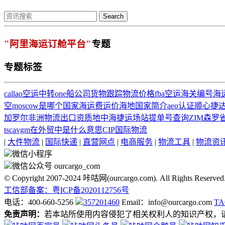
Search
"阿里海运订舱平台"
专题
专题标签
callao
空运中转
one船公司货物跟踪
物流价格
fba空运
海关编号
海
空
moscow是哪个国家
海运费运价
海地国家简介
aeo认证
顺心捷
加罗尔
非洲物流
出口资质
地中海捷运场站提单号查询
ZIM
森罗
tsca
vgm在外贸中是什么意思
CIP
国际物流
|
大件物流
|
国际快递
|
直营网点
|
电商服务
|
物流工具
|
物流资
微信小程序
微信公众号 ourcargo_com
© Copyright 2007-2024 咔咕网(ourcargo.com). All Rights Reserved
工信部备案：粤ICP备2020112756号
电话：400-660-5256
357201460
Email：info@ourcargo.com
T
免责声明：
若本站所使用内容侵犯了相关权利人的知识产权，