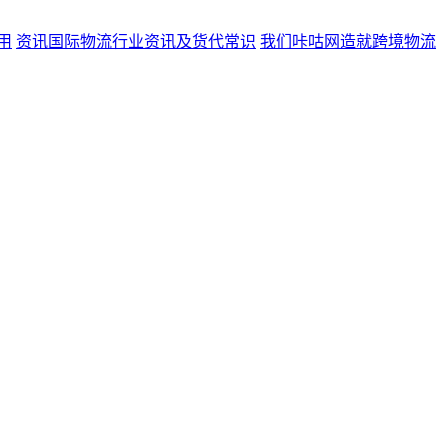
用
资讯
国际物流行业资讯及货代常识
我们
咔咕网造就跨境物流