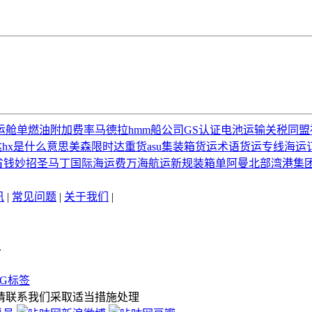
运舱单
燃油附加费率
马德拉
hmm船公司
GS认证
电池运输
关税同盟
达
hx是什么意思
美森限时达
重货
asu
集装箱货运术语
货运专线
海运
省钱妙招
圣马丁
国际海运费
万海航运
新规
装箱单
阿曼
北部湾港集
讯
|
常见问题
|
关于我们
|
.
AG标签
请联系我们采取适当措施处理