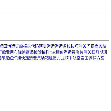
福田海运订舱
报关代码
阿曼海运
海运省钱技巧
清关问题
宿务航
订舱费用
布隆迪
商品检验抽样
msc
锁价
海运费涨价
清关红灯期
班
团
印尼红灯期
快递运费
集装箱租赁方式
顺丰航空
泰国运输方案