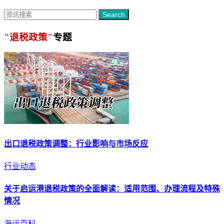
Search
"退税政策"
专题
出口
退税政策
调整：行业影响与市场反应
行业动态
关于启运港
退税政策
的全面解读：适用范围、办理流程及特殊
情况
海运百科