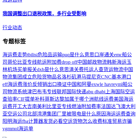
我国调整出口
退税政策
，多行业受影响
行业动态
专题标签
海运费走势
tbilisi
危险品运输
puq是什么意思
口岸通关
emc船公
司
哥伦比亚专线
航运附加费
drop off
中国邮政物流
韩新海运
玉
林机场
买单报关
dxb是什么意思
清关费
托运人
查货运物流
中国
物流集团成立
危险货物品名
洛杉矶港
马提尼克
CNC
基本港口
eff
海运费涨价
反倾销
出口换证
中国和阿曼
exw
le havre
yml船公
司
物流系统
津巴布韦专线
联邦国际快递
abu dhabi
上海国际空运
查验率
CIF
提单补料
哥斯达黎加属于哪个洲
航线运费
美国海运
运费
开工大吉
南美
利比里亚专线
燃油附加费率
法国达飞
澳大利
亚
空运公司
北部湾港集团
厂里被限电是什么原因
海运运费查询
阳明海运
fba计算器
发货必看
空运货物怎么收费标准
贸易诈骗
vgm
mol
海运单