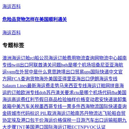
海运百科
危险品货物怎样在美国顺利
通关
海运百科
专题标签
澳洲海运订舱
rcl船公司
海运订舱费用
物流查询网
物流中心
越南
专线
twill
出口阿联酋
清关问题
hgh是哪个机场
坦桑尼亚
亚海航
运
vgm在外贸中是什么意思
跨境出口贸易
ups国际快递中文官
方网
FCA
查询货物
海外美国
亚得里亚海
出口
伊朗海运专线
Salaum Lines
最新海运费走势
马来西亚专线
海运订舱网拼音
海
运的订舱
欧洲专线
doh
苏丹清关要求
ctu是哪个机场代码
fba美国
海运
高运费红利
节假日
商品检验抽样
价格变动
君安快递
装卸集
装箱
中美汽车关税
墨西哥专线
一票多件
西海物流国际快递查询
金砖城市
代码标识
PIL
取消海运订舱
南苏丹物流
达飞轮船
自贸
协定
埃及港口
包干价
海运价格
保税一日游
汽车出口运输
船期
九
大步骤
TNT
美国港口
国际海运订舱
ECTN
PVOC认证