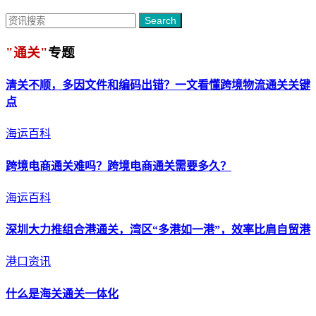
Search
"通关"
专题
清关不顺，多因文件和编码出错？一文看懂跨境物流
通关
关键
点
海运百科
跨境电商
通关
难吗？跨境电商
通关
需要多久？
海运百科
深圳大力推组合港
通关
，湾区“多港如一港”，效率比肩自贸港
港口资讯
什么是海关
通关
一体化