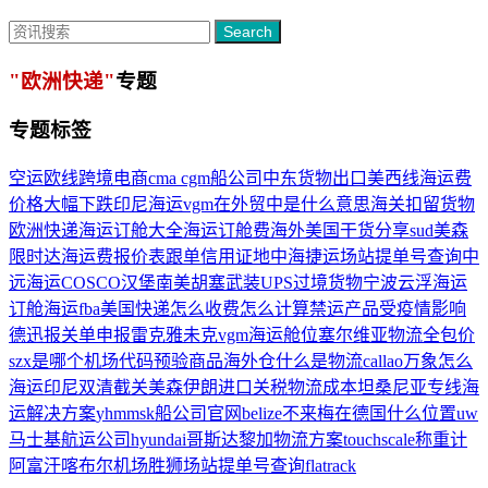
Search
"欧洲快递"
专题
专题标签
空运欧线
跨境电商
cma cgm船公司
中东货物出口
美西线海运费
价格大幅下跌
印尼海运
vgm在外贸中是什么意思
海关扣留货物
欧洲快递
海运订舱大全
海运订舱费
海外美国
干货分享
sud
美森
限时达
海运费报价表
跟单信用证
地中海捷运场站提单号查询
中
远海运COSCO
汉堡南美
胡塞武装
UPS
过境货物
宁波云浮海运
订舱
海运fba美国
快递怎么收费怎么计算
禁运产品
受疫情影响
德迅
报关单申报
雷克雅未克
vgm
海运舱位
塞尔维亚物流
全包价
szx是哪个机场代码
预验商品
海外仓
什么是物流
callao
万象怎么
海运
印尼双清
截关
美森
伊朗进口关税
物流成本
坦桑尼亚专线
海
运解决方案
yhm
msk船公司官网
belize
不来梅在德国什么位置
uw
马士基航运公司
hyundai
哥斯达黎加物流方案
touchscale称重计
阿富汗喀布尔机场
胜狮场站提单号查询
flatrack