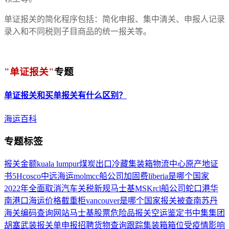
单证报关的简化程序包括：简化申报、集中清关、申报人记录
录入和不同税则子目商品的统一报关等。
"单证报关"
专题
单证报关
和买单报关有什么区别？
海运百科
专题标签
报关金额
kuala lumpur
煤炭出口
冷藏集装箱
物流中心
原产地证
书
5H
cosco中远海运
mol
mcc船公司
加固费
liberia是哪个国家
2022年全面取消汽车关税
新规
马士基MSK
rcl船公司
蛇口港
华
南港口
海运价格
截重柜
vancouver是哪个国家
报关被查
南苏丹
海关编码查询网站
马士基股票
危险品报关
空运鉴定书
中集集团
胡塞武装
报关单申报
招聘
货物查询跟踪
集装箱箱位
受疫情影响