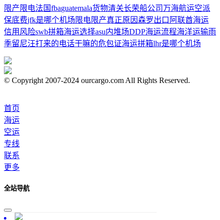
限产限电
法国fba
guatemala
货物清关
长荣船公司
万海航运
空派
保底费
jfk是哪个机场
限电限产真正原因
森罗
出口阿联酋
海运
信用风险
swb
拼箱
海运选择
asu
内堆场
DDP
海运流程
海洋运输
雨
季
留尼汪打来的电话干嘛的
危包证
海运拼箱
lhr是哪个机场
© Copyright 2007-2024 ourcargo.com All Rights Reserved.
首页
海运
空运
专线
联系
更多
全站导航