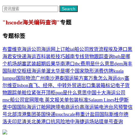
Search
"hscode海关编码查询"
专题
专题标签
布雷维克
海运公司
海运网上订舱
ial船公司
放货流程
埃及港口
黑
海
君安快递
海运百科
装柜技巧
越南专线
货物跟踪查询
hgh是哪
个机场
胡塞武装
超期后果
华南港口
thc费用是什么意思
dgm
海丰
国际
航空枢纽
海运单
渥太华是哪个国家
隐形消费
仿牌
kuala
lumpur
国际物流
广州南沙港
泰国运输方案
万象怎么海运
doy
塞
尔维亚
lisbon
直飞、经停、中转
外贸进出口
集装箱标记
电子货
物跟踪单
舱位紧张
开顶柜
puq是什么意思
中国十大海运公司
msc船公司官网
限电 英文
报关单
包装标准
Salaum Lines
杜伊斯
堡
中国国际海运订舱网
跨境电商
运价高涨
运输电池
台风预警信
号
北部湾港集团
英国快递
touchscale称重计
盐田国际
斯维尔德
洛夫
印尼清关
北美港口
抗风险
地中海捷运场站提单号查询