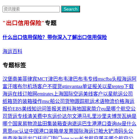
Search
"出口信用保险"
专题
什么
出口信用保险
？带你深入了解
出口信用保险
海运百科
专题标签
汉堡南美
菲律宾MCT
津巴布韦
津巴布韦专线
msc
fba头程海运
阿
富汗喀布尔机场
客户不提货
gtin
vantaa
单证报关
以星
teptep下载
海运在线订舱网
emirates
上海国际空运
美线客户
以星航运公司
纸箱货的装箱操作
msc船公司货物跟踪
航运术语
物流价格
海运
报价
EBS
美线知识问答
报关资料
海地国家简介
eu是哪个航空公
司
货运专线
清关费
中东
运价
达尔文港
马扎里沙里夫
博茨瓦纳是
哪个国家
易物流盐田集装箱查询
退运
巴生港
港口查询
dg是什么
意思
eac认证
中国港口
装箱单发票
国际海运订舱
大铲湾码头公
共查询
海运出口托运
门到门
one way
长龙航空属于哪个航空公