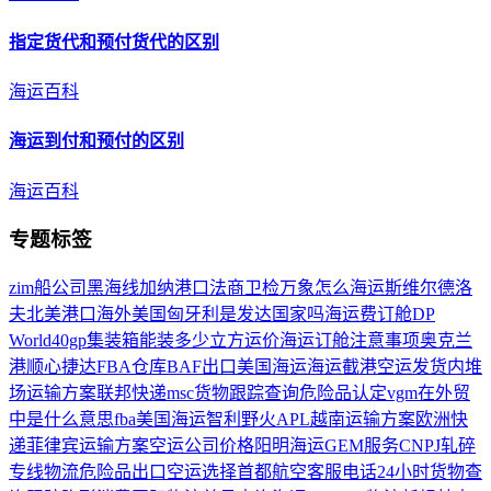
指定货代和
预付
货代的区别
海运百科
海运到付和
预付
的区别
海运百科
专题标签
zim船公司
黑海线
加纳港口
法商卫检
万象怎么海运
斯维尔德洛
夫
北美港口
海外美国
匈牙利是发达国家吗
海运费订舱
DP
World
40gp集装箱能装多少立方
运价
海运订舱注意事项
奥克兰
港
顺心捷达
FBA仓库
BAF
出口美国海运
海运截港
空运发货
内堆
场
运输方案
联邦快递
msc货物跟踪查询
危险品认定
vgm在外贸
中是什么意思
fba美国海运
智利野火
APL
越南运输方案
欧洲快
递
菲律宾运输方案
空运公司价格
阳明海运
GEM服务
CNPJ
轧碎
专线物流
危险品出口
空运选择
首都航空客服电话24小时
货物查