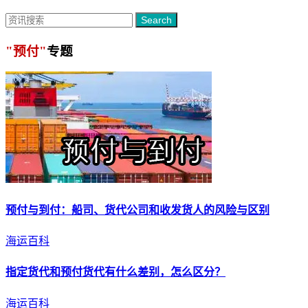
Search
"预付"
专题
预付
与到付：船司、货代公司和收发货人的风险与区别
海运百科
指定货代和
预付
货代有什么差别，怎么区分？
海运百科