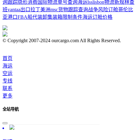
询跟踪
隐形消费
国际物流单号查询
海运lss
lisbon
物流新规
林查
班
vantaa
出口拉丁美洲
msc货物跟踪查询
战争风险
订舱
哥伦比
亚港口
FBA
船代
装卸集装箱
限制条件
海运订舱价格
© Copyright 2007-2024 ourcargo.com All Rights Reserved.
首页
海运
空运
专线
联系
更多
全站导航