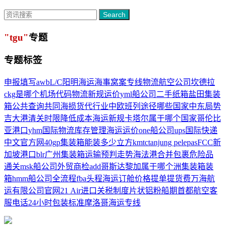
Search
"tgu"
专题
专题标签
申报填写
awb
L/C
阳明海运
海事窝案
专线物流
航空公司
坎德拉
ckg是哪个机场代码
物流新规
运价
yml船公司
二手纸箱
盐田集装
箱公共查询
共同海损
货代行业
中欧班列途径哪些国家
中东局势
吉大港
清关时限
降低成本
海运新规
卡塔尔属于哪个国家
哥伦比
亚港口
yhm
国际物流
库存管理
海运运价
one船公司
ups国际快递
中文官方网
40gp集装箱能装多少立方
kmtc
tanjung pelepas
FCC
新
加坡港口
blr
广州集装箱运输
预判走势
海法港
合并包裹
危险品
通关
msk船公司
外贸商检
add
哥斯达黎加属于哪个洲
集装箱装
箱
hmm船公司
全流程
fba头程
海运订舱价格
提单
提货费
万海航
运有限公司官网
21 Air
进口关税制度
片状铝粉
船期
首都航空客
服电话24小时
包装标准
摩洛哥海运专线