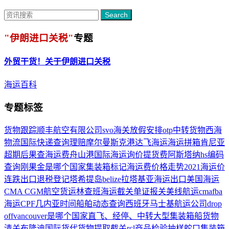
Search
"伊朗进口关税"
专题
外贸干货！关于
伊朗进口关税
海运百科
专题标签
货物跟踪
顺丰航空有限公司
svo
海关放假安排
otp
中转货物
西海
物流国际快递查询
理赔
摩尔曼斯克港
达飞海运
海运拼箱
肯尼亚
超期后果
查海运费
舟山港
国际海运询价
提货费
阿斯塔纳
hs编码
查询
刚果金是哪个国家
集装箱标记
海运费价格走势2021
海运价
连跌
出口退税登记
塔希提岛
belize
拉塔基亚海运
出口美国海运
CMA CGM航空货运
林查班
海运截关
单证报关
美线航运
cma
fba
海运
CPF
几内亚时间
船舶动态查询
西班牙
马士基航运公司
drop
off
vancouver是哪个国家
直飞、经停、中转
大型集装箱船
货物
清关
布隆迪
国际货代
货物提取
截关
rcl
商品检验抽样
蛇口集装箱