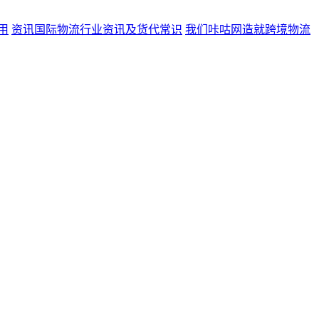
用
资讯
国际物流行业资讯及货代常识
我们
咔咕网造就跨境物流