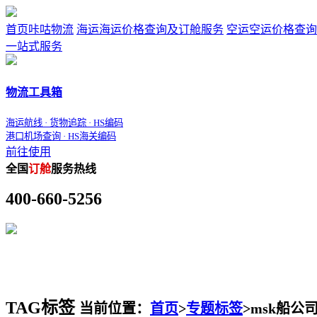
首页
咔咕物流
海运
海运价格查询及订舱服务
空运
空运价格查询
一站式服务
物流工具箱
海运航线 · 货物追踪 · HS编码
港口机场查询 · HS海关编码
前往使用
全国
订舱
服务热线
400-660-5256
TAG标签
当前位置：
首页
>
专题标签
>
msk船公