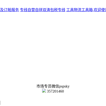
及订舱服务
专线
自营自拼双清包税专线
工具
物流工具箱,欢迎使
市场专员微信pspsky
357201460
司