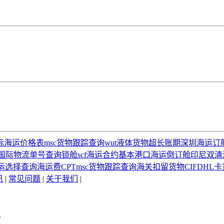
际海运价格表
msc货物跟踪查询
wut
液体货物
超长账期
深圳海运订
国际物流单号查询
锁舱
scf
海运合约
基本港口
海运倒订舱
印尼双清
运选择
查询海运费
CPT
msc货物跟踪查询
海关扣留货物
CIF
DHL
卡
讯
|
常见问题
|
关于我们
|
.