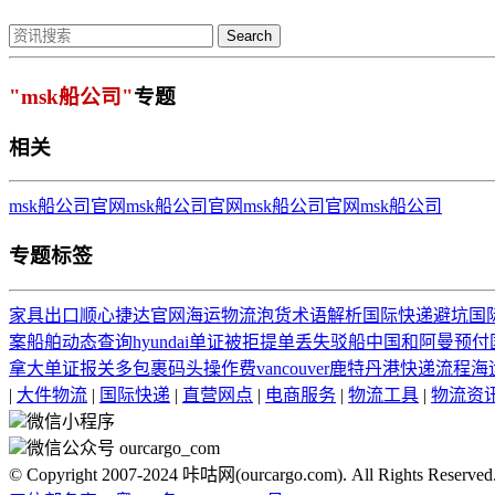
Search
"msk船公司"
专题
相关
msk船公司官网
msk船公司官网
msk船公司官网
msk船公司
专题标签
家具出口
顺心捷达官网
海运物流
泡货
术语解析
国际快递
避坑
国
案
船舶动态查询
hyundai
单证被拒
提单丢失
驳船
中国和阿曼
预付
拿大
单证报关
多包裹
码头操作费
vancouver
鹿特丹港
快递流程
海
|
大件物流
|
国际快递
|
直营网点
|
电商服务
|
物流工具
|
物流资
微信小程序
微信公众号 ourcargo_com
© Copyright 2007-2024 咔咕网(ourcargo.com). All Rights Reserved