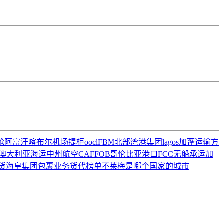
舱
阿富汗喀布尔机场
提柜
oocl
FBM
北部湾港集团
lagos
加蓬运输方
澳大利亚海运
中州航空
CAF
FOB
哥伦比亚港口
FCC
无船承运
加
货
海皇集团
包裹业务
货代榜单
不莱梅是哪个国家的城市