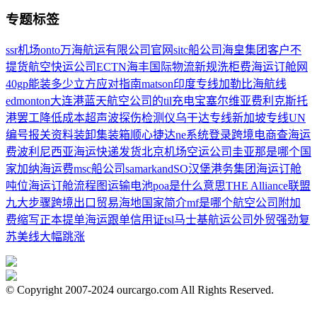
专题标签
ssr机场
onto
万海航运有限公司官网
sitc船公司
海皇集团
客户不
提货
航空快运公司
ECTN
海丰国际
物流新规
洗柜费
海运订舱网
40gp能装多少立方
应对指南
matson
印度专线
加勒比海航线
edmonton
大连港
蓝天航空公司的
til
充电宝
塞尔维亚
费利克斯托
港罢工
降低成本
超声波探伤检测仪
乌干达专线
新加坡专线
UN
编号
报关资料
装卸集装箱
顺心捷达ne系统登录
跨境电商
查海运
费
波利尼西亚海运
快递发货
北京机场空运公司
圭亚那是哪个国
家
加纳海运费
msc船公司
samarkand
SO
汉堡港务集团
海运订舱
吨位
海运订舱流程图
运输电池
poa是什么意思
THE Alliance联盟
九大步骤
跨境出口贸易
海地国家简介
mf是哪个航空公司
附加
费缩写
正本提单
海运
跟单信用证
tsl
马士基航运公司
外贸强劲复
苏
美线大幅跳涨
© Copyright 2007-2024 ourcargo.com All Rights Reserved.