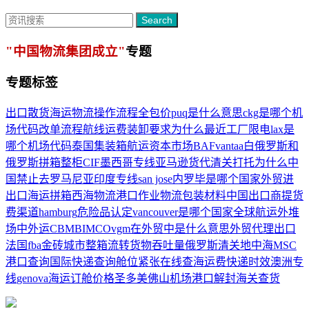
Search
"中国物流集团成立"
专题
专题标签
出口散货海运物流操作流程
全包价
puq是什么意思
ckg是哪个机
场代码
改单流程
航线运费
装卸要求
为什么最近工厂限电
lax是
哪个机场代码
泰国集装箱
航运资本市场
BAF
vantaa
白俄罗斯和
俄罗斯
拼箱整柜
CIF
墨西哥专线
亚马逊货代
清关
打托
为什么中
国禁止去罗马尼亚
印度专线
san jose
内罗毕是哪个国家
外贸进
出口
海运拼箱
西海物流
港口作业
物流包装材料
中国出口商
提货
费
渠道
hamburg
危险品认定
vancouver是哪个国家
全球航运
外堆
场
中外运
CBM
BIMCO
vgm在外贸中是什么意思
外贸代理出口
法国fba
金砖城市
整箱流转
货物吞吐量
俄罗斯清关
地中海MSC
港口查询
国际快递查询
舱位紧张
在线查海运费
快递时效
澳洲专
线
genova
海运订舱价格
圣多美
佛山机场
港口解封
海关查货