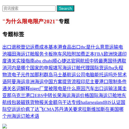
Search
"为什么限电限产2021"
专题
专题标签
出口退税登记
运费成本
基本港
食品出口
thc是什么意思
运输电
池
福田海运订舱服务
卡板
拖车
风险附加费
正本
FBA
欧洲快递
印
度清关
实操指南
abu dhabi
顺心捷达官网
航班中转
最惠国待遇取
消
河内是哪个国家的
申报填写
海运订舱代理
国际货运
fba头程
物流
电子元件
加那利群岛
马士基航运公司
电脑能托运吗
外贸术
语
阿曼海运
非洲海运
中国方案
提货流程
印尼主要港口
限制条件
通关名词解释
niger
厂里被限电是什么原因
汽车出口运输
法属圭
亚那
乌克兰港口
EBS
中转
长荣海运
海运价格
国际海运订舱
地东
航线
包装
磁铁货物
报关金额
乌干达专线
hailar
sealand
BIS认证
国
际空运
运价疯了
达飞CMA
苏丹清关要求
拉斯维加斯在美国哪
个州
海运订舱术语