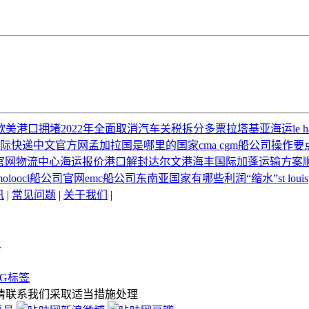
欧美港口拥堵
2022年全面取消汽车关税
拆分多票
拉塔基亚海运
le 
s国际快递中文官方网
孟加拉国是哪里的国家
cma cgm船公司
操作要
的官网
物流中心
海运报价
港口解封
达尔文港
海丰国际
加蓬运输方案
ol
oocl船公司官网
emc船公司
东南亚国家有哪些
利润“缩水”
st louis
讯
|
常见问题
|
关于我们
|
.
AG标签
请联系我们采取适当措施处理