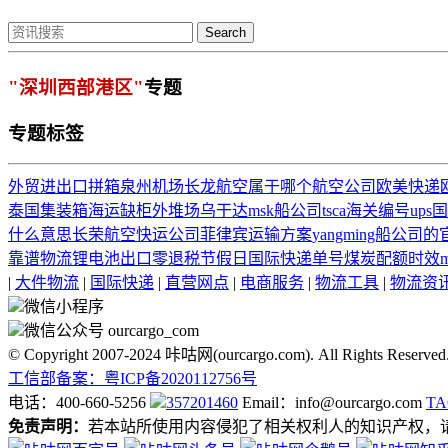
Search
"深圳西部港区"
专题
专题标签
外贸进出口
拼箱
泉州机场
长龙航空属于哪个航空公司
欧美快递
泰国集装箱
海运缺柜
外堆场
乌干达
msk船公司
tsca
海关编号
up
什么意思
长荣
航空快运公司
菲律宾运输方案
yangming船公司
靠谱物流
锂电池
出口零退税
节假日
国际快递单号
煤炭配额
时效
m
|
大件物流
|
国际快递
|
直营网点
|
电商服务
|
物流工具
|
物流资
微信小程序
微信公众号 ourcargo_com
© Copyright 2007-2024 咔咕网(ourcargo.com). All Rights Reserved
工信部备案：粤ICP备2020112756号
电话：400-660-5256
357201460
Email：info@ourcargo.com
T
免责声明：
若本站所使用内容侵犯了相关权利人的知识产权，