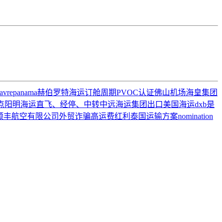
havre
panama
赫伯罗特
海运订舱周期
PVOC认证
佛山机场
海皇集团
点
阳明海运
直飞、经停、中转
中远海运集团
出口美国海运
dxb是
顺丰航空有限公司
外贸诈骗
高运费红利
泰国运输方案
nomination