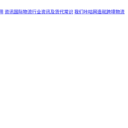
用
资讯
国际物流行业资讯及货代常识
我们
咔咕网造就跨境物流