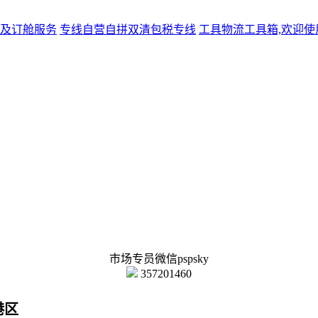
及订舱服务
专线
自营自拼双清包税专线
工具
物流工具箱,欢迎使
市场专员微信pspsky
357201460
港区