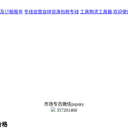
及订舱服务
专线
自营自拼双清包税专线
工具
物流工具箱,欢迎使
市场专员微信pspsky
357201460
价格