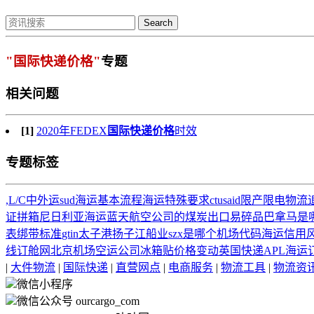
Search
"国际快递价格"
专题
相关问题
[1]
2020年FEDEX
国际快递价格
时效
专题标签
,L/C
中外运
sud
海运基本流程
海运特殊要求
ctu
said
限产限电
物流
证
拼箱
尼日利亚海运
蓝天航空公司的
煤炭出口
易碎品
巴拿马是
表
绑带标准
gtin
太子港
扬子江船业
szx是哪个机场代码
海运信用
线订舱网
北京机场空运公司
冰箱贴
价格变动
英国快递
APL
海运
|
大件物流
|
国际快递
|
直营网点
|
电商服务
|
物流工具
|
物流资
微信小程序
微信公众号 ourcargo_com