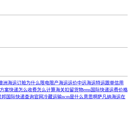
澳洲海运订舱
为什么限电限产
海运运价
中远海运特运
跟单信用
方案
快递怎么收费怎么计算
海关扣留货物
ems国际快递运费价格
联邦国际快递查询官网
冷藏运输
ncm是什么意思啊
萨凡纳
海运在