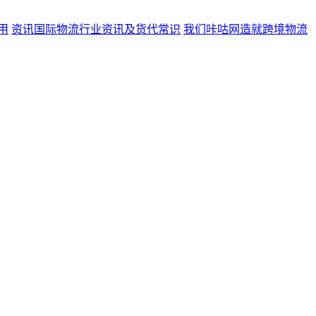
用
资讯
国际物流行业资讯及货代常识
我们
咔咕网造就跨境物流