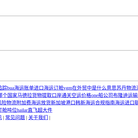
追踪
bua
海运账单
进口海运订舱
vgm在外贸中是什么意思
苏丹物流
哪个国家
马德拉
货物提取
口岸通关
空运价格
one船公司
布隆迪运输
风险
物流附加费
海运放货
新加坡港口
韩新海运
合规指南
海运进口
订舱吨位
hailar
直飞
超大件
讯
|
常见问题
|
关于我们
|