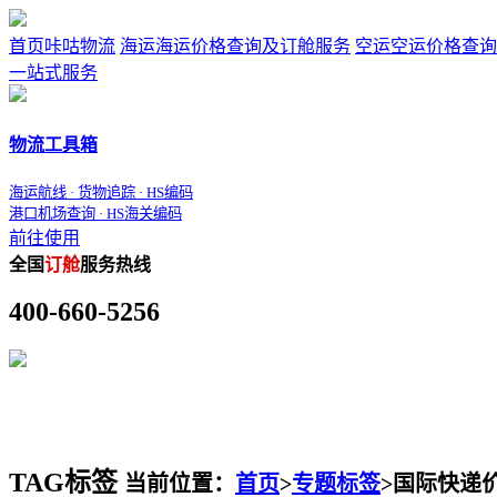
首页
咔咕物流
海运
海运价格查询及订舱服务
空运
空运价格查询
一站式服务
物流工具箱
海运航线 · 货物追踪 · HS编码
港口机场查询 · HS海关编码
前往使用
全国
订舱
服务热线
400-660-5256
TAG标签
当前位置：
首页
>
专题标签
>
国际快递