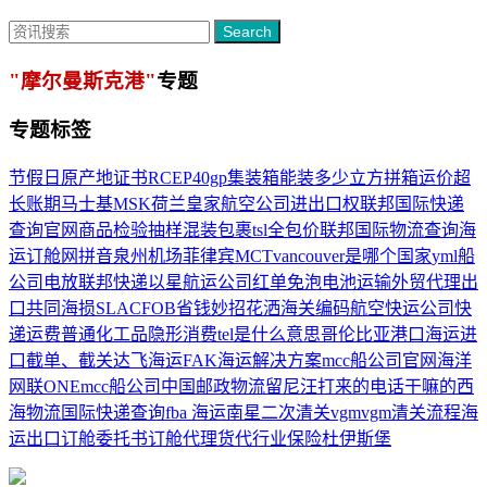
Search
"摩尔曼斯克港"
专题
专题标签
节假日
原产地证书
RCEP
40gp集装箱能装多少立方
拼箱
运价
超
长账期
马士基MSK
荷兰皇家航空公司
进出口权
联邦国际快递
查询官网
商品检验抽样
混装包裹
tsl
全包价
联邦国际物流查询
海
运订舱网拼音
泉州机场
菲律宾MCT
vancouver是哪个国家
yml船
公司
电放
联邦快递
以星航运公司
红单免泡
电池运输
外贸代理出
口
共同海损
SLAC
FOB
省钱妙招
花洒海关编码
航空快运公司
快
递运费
普通化工品
隐形消费
tel是什么意思
哥伦比亚港口
海运进
口
截单、截关
达飞海运
FAK
海运解决方案
mcc船公司官网
海洋
网联ONE
mcc船公司
中国邮政物流
留尼汪打来的电话干嘛的
西
海物流国际快递查询
fba 海运
南星
二次清关
vgm
vgm
清关流程
海
运出口订舱委托书
订舱代理
货代行业
保险
杜伊斯堡