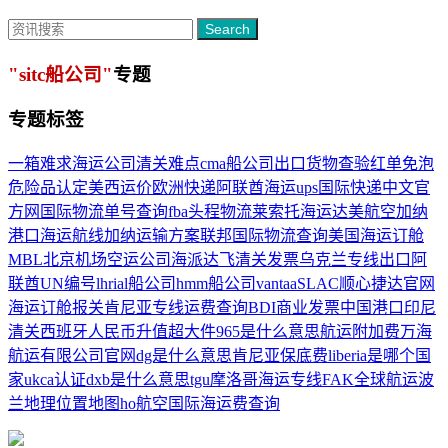
Search
"sitc船公司"
专题
专题标签
一箱难求
海运公司
清关难点
cma船公司
出口货物查验
红单免泡
危险品认定
美西运价
欧洲快递
阿联酋海运
ups国际快递中文官
方网
国际物流单号查询
fba头程物流
莱索托海运
达美航空
加纳
港口
海运航线
加纳运输方案
联邦国际物流查询
美国海运订舱
MBL
北京机场空运公司
海派
达飞
清关发票
乌克兰专线
出口阿
联酋
UN编号
lhr
ial船公司
hmm船公司
vantaa
SLAC
顺心捷达官网
海运订舱报关
肯尼亚专线
运费查询
BDI
商业发票
中国港口
印尼
清关
西班牙
人民币升值
超大件
965是什么意思
航运附加费
万海
航运有限公司官网
dg是什么意思
肯尼亚
保底费
liberia是哪个国
家
ukca认证
dxb是什么意思
tgu
摩洛哥海运专线
FAK
全球航运
波
兰地理位置地图
ho航空
国际海运费查询