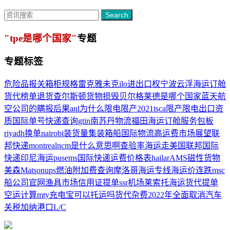
Search
"tpe是哪个国家"
专题
专题标签
危险品报关
箱柜规格
雷克雅未克
ilo
进出口权
宁波云浮海运订舱
货代榜单
退货
查尔斯顿
货物损毁
贝尔格莱德是哪个国家
蓝天航
空公司的
瞒报后果
anl
为什么限电限产2021
tsca
限产限电
出口资
质
国际单号快递查询
gtin
南苏丹物流
福田海运订舱服务
包板
riyadh
换单
nairobi
装货量
集装箱船
国际物流
高运费
市场展望
联
邦快递
montreal
ncm是什么意思啊
查验率
海运走美国
联邦国际
快递
印尼海运
pus
ems国际快递运费价格表
hailar
AMS
磁性货物
美森Matson
ups燃油附加费查询
摩洛哥海运专线
海运价连跌
msc
船公司官网
渔具市场
信用证提单
ssr机场
莱索托海运
货代提单
空运计算
mty
充电宝可以托运吗
货代杂费
2022年全面取消汽车
关税
加纳港口
L/C