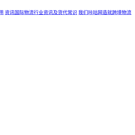
用
资讯
国际物流行业资讯及货代常识
我们
咔咕网造就跨境物流