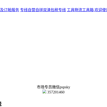
及订舱服务
专线
自营自拼双清包税专线
工具
物流工具箱,欢迎使
市场专员微信pspsky
357201460
税