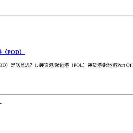
港（POD）
）是啥意思？1. 装货港/起运港（POL）装货港/起运港Port Of
？