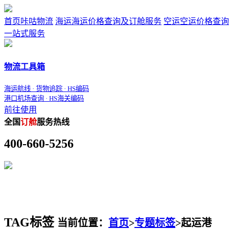
首页
咔咕物流
海运
海运价格查询及订舱服务
空运
空运价格查询
一站式服务
物流工具箱
海运航线 · 货物追踪 · HS编码
港口机场查询 · HS海关编码
前往使用
全国
订舱
服务热线
400-660-5256
TAG标签
当前位置：
首页
>
专题标签
>
起运港