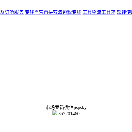
及订舱服务
专线
自营自拼双清包税专线
工具
物流工具箱,欢迎使
市场专员微信pspsky
357201460