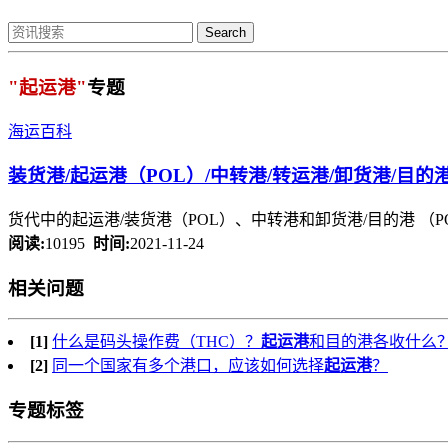
Search
"起运港"
专题
海运百科
装货港/
起运港
（POL）/中转港/转运港/卸货港/目的
货代中的起运港/装货港（POL）、中转港和卸货港/目的港 （POD
阅读:
10195
时间:
2021-11-24
相关问题
[1]
什么是码头操作费（THC）？
起运港
和目的港各收什么
[2]
同一个国家有多个港口，应该如何选择
起运港
？
专题标签