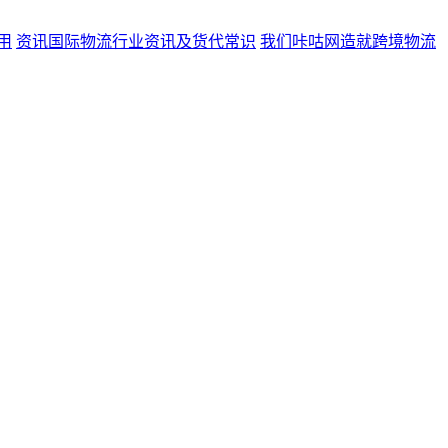
用
资讯
国际物流行业资讯及货代常识
我们
咔咕网造就跨境物流