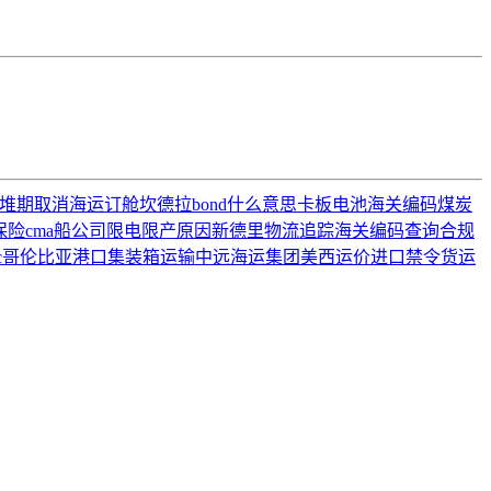
堆期
取消海运订舱
坎德拉
bond什么意思
卡板
电池海关编码
煤炭
保险
cma船公司
限电限产原因
新德里
物流追踪
海关编码查询
合规
c
哥伦比亚港口
集装箱运输
中远海运集团
美西运价
进口禁令
货运