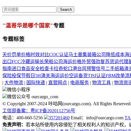
Search
"温哥华是哪个国家"
专题
专题标签
天价罚单
价格时效对比
COC认证
马士基集装箱公司
降低成本
海
出口
FCC
冷藏运输
长荣船公司
海运价格
外贸强劲复苏
货运代理
指南
进口食品安全检查
卡拉奇
蛇口港
台风预警信号
二手纸箱
清
保险投保
节假日
5H
清关
海运运价
空运备货
TISI认证
FBM
改单流
|
大件物流
|
国际快递
|
直营网点
|
电商服务
|
物流工具
|
物流资
微信小程序
微信公众号 ourcargo_com
© Copyright 2007-2024 咔咕网(ourcargo.com). All Rights Reserved
工信部备案：粤ICP备2020112756号
电话：400-660-5256
357201460
Email：info@ourcargo.com
T
免责声明：
若本站所使用内容侵犯了相关权利人的知识产权，