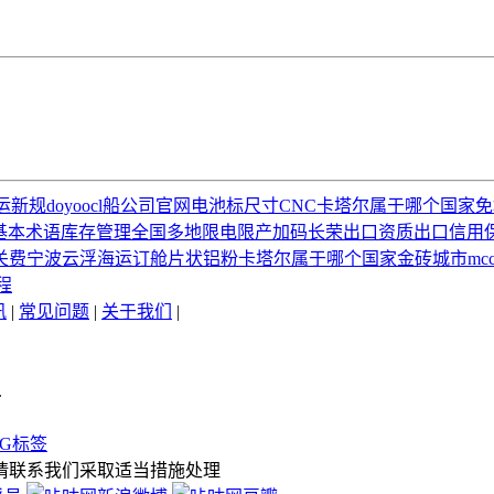
运新规
doy
oocl船公司官网
电池标尺寸
CNC
卡塔尔属于哪个国家
免
基本术语
库存管理
全国多地限电限产加码
长荣
出口资质
出口信用
关费
宁波云浮海运订舱
片状铝粉
卡塔尔属于哪个国家
金砖城市
mc
程
讯
|
常见问题
|
关于我们
|
.
AG标签
请联系我们采取适当措施处理