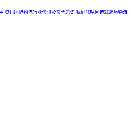
用
资讯
国际物流行业资讯及货代常识
我们
咔咕网造就跨境物流