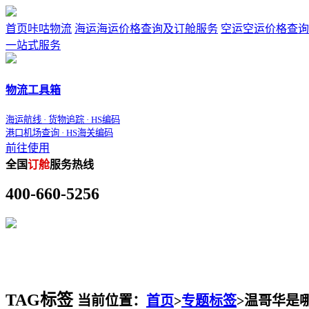
首页
咔咕物流
海运
海运价格查询及订舱服务
空运
空运价格查询
一站式服务
物流工具箱
海运航线 · 货物追踪 · HS编码
港口机场查询 · HS海关编码
前往使用
全国
订舱
服务热线
400-660-5256
TAG标签
当前位置：
首页
>
专题标签
>
温哥华是