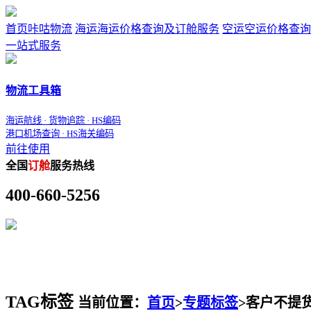
首页
咔咕物流
海运
海运价格查询及订舱服务
空运
空运价格查询
一站式服务
物流工具箱
海运航线 · 货物追踪 · HS编码
港口机场查询 · HS海关编码
前往使用
全国
订舱
服务热线
400-660-5256
TAG标签
当前位置：
首页
>
专题标签
>
客户不提