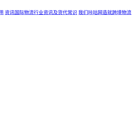
用
资讯
国际物流行业资讯及货代常识
我们
咔咕网造就跨境物流