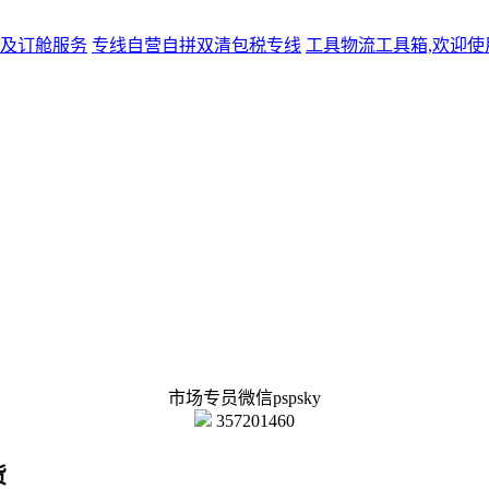
及订舱服务
专线
自营自拼双清包税专线
工具
物流工具箱,欢迎使
市场专员微信pspsky
357201460
货