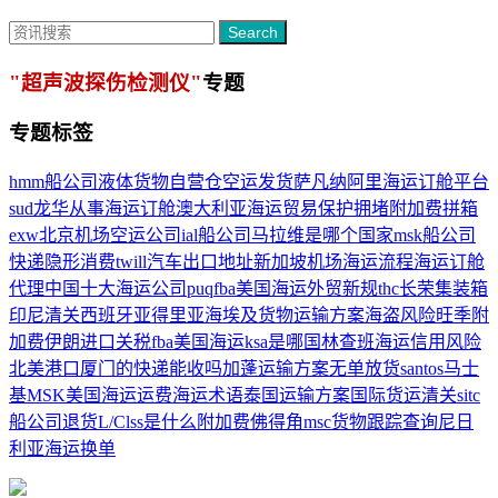
Search
"超声波探伤检测仪"
专题
专题标签
hmm船公司
液体货物
自营仓
空运发货
萨凡纳
阿里海运订舱平台
sud
龙华从事海运订舱
澳大利亚海运
贸易保护
拥堵附加费
拼箱
exw
北京机场空运公司
ial船公司
马拉维是哪个国家
msk船公司
快递
隐形消费
twill
汽车出口
地址
新加坡机场
海运流程
海运订舱
代理
中国十大海运公司
puq
fba美国海运
外贸新规
thc
长荣集装箱
印尼清关
西班牙
亚得里亚海
埃及货物运输方案
海盗风险
旺季附
加费
伊朗进口关税
fba美国海运
ksa是哪国
林查班
海运信用风险
北美港口
厦门的快递能收吗
加蓬运输方案
无单放货
santos
马士
基MSK
美国海运运费
海运术语
泰国运输方案
国际货运清关
sitc
船公司
退货
L/C
lss是什么附加费
佛得角
msc货物跟踪查询
尼日
利亚海运
换单