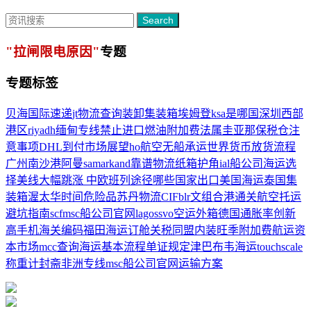
Search
"拉闸限电原因"
专题
专题标签
贝海国际速递
jt物流查询
装卸集装箱
埃姆登
ksa是哪国
深圳西部
港区
riyadh
缅甸专线
禁止进口
燃油附加费
法属圭亚那
保税仓
注
意事项
DHL
到付
市场展望
ho航空
无船承运
世界货币
放货流程
广州南沙港
阿曼
samarkand
靠谱物流
纸箱护角
ial船公司
海运选
择
美线大幅跳涨
中欧班列途径哪些国家
出口美国海运
泰国集
装箱
渥太华时间
危险品
苏丹物流
CIF
blr文
组合港通关
航空托运
避坑指南
scf
msc船公司官网
lagos
svo
空运外箱
德国通胀率创新
高
手机海关编码
福田海运订舱
关税同盟
内装
旺季附加费
航运资
本市场
mcc查询
海运基本流程
单证规定
津巴布韦海运
touchscale
称重计
封斋
非洲专线
msc船公司官网
运输方案