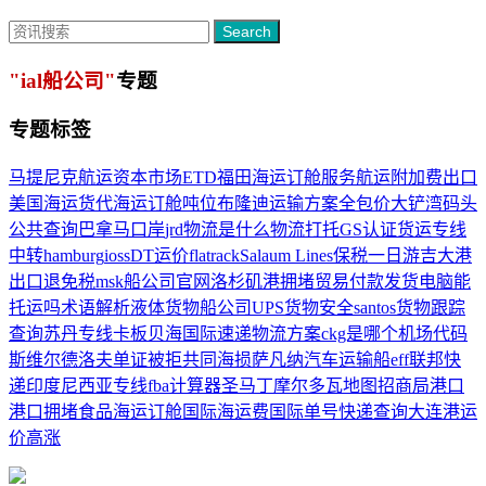
Search
"ial船公司"
专题
专题标签
马提尼克
航运资本市场
ETD
福田海运订舱服务
航运附加费
出口
美国海运
货代
海运订舱吨位
布隆迪运输方案
全包价
大铲湾码头
公共查询
巴拿马口岸
jrd物流是什么物流
打托
GS认证
货运专线
中转
hamburg
ioss
DT运价
flatrack
Salaum Lines
保税一日游
吉大港
出口退免税
msk船公司官网
洛杉矶港拥堵
贸易付款
发货
电脑能
托运吗
术语解析
液体货物
船公司
UPS
货物安全
santos
货物跟踪
查询
苏丹专线
卡板
贝海国际速递
物流方案
ckg是哪个机场代码
斯维尔德洛夫
单证被拒
共同海损
萨凡纳
汽车运输船
eff
联邦快
递
印度尼西亚专线
fba计算器
圣马丁
摩尔多瓦地图
招商局港口
港口拥堵
食品海运订舱
国际海运费
国际单号快递查询
大连港
运
价高涨