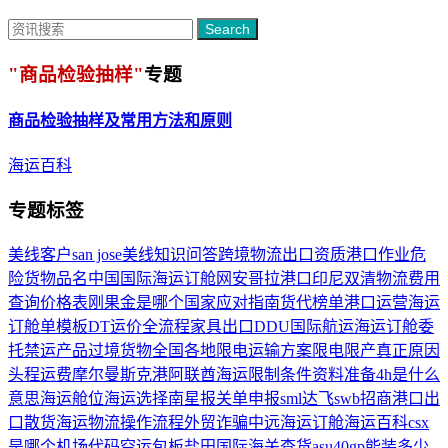
Search
"商品检验抽样"
专题
商品检验抽样
及常用方法和原则
海运百科
专题标签
美线客户
san jose
美线知识问答
跨境物流
出口资质
港口作业
危
险货物品名
中国国际海运订舱网
安哥拉港口
印尼双清
物流费用
查询价格表
刚果金是哪个国家
应对指南
货代榜单
港口运营
海运
订舱单模板
DT运价
全流程
家具出口
DDU
国际航运
海运订舱委
托
禁运产品
过境货物
全国各地限电
运输方案
限电限产真正原因
头程运费
摩尔曼斯克港
阿联酋海运
限制条件
资料准备
4h是什么
意思
海运舱位
海运选择
南星
报关单申报
sml
达飞
swb
招商港口
出
口散货海运物流操作流程
外贸诈骗
中远海运订舱
海运百科
csx
是哪个机场代码
空运包板
盐田国际
海关查货
asu
40gp能装多少