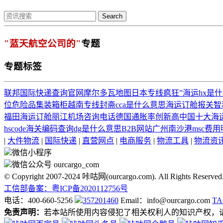
Search
"蓝天航空公司的"
专题
专题标签
联邦国际快递查询官网
摩尔多瓦地图
日本专线
疯狂”海运
hx是
位
危险品集装箱柜
越南专线
封斋
cca是什么意思
海运订舱报关
智
福田海运订舱
丽江机场咨询电话
德国通胀率创新高
中国十大海
hscode海关编码查询
dg是什么意思
B2B网站
广州南沙港
msc
费用
|
大件物流
|
国际快递
|
直营网点
|
电商服务
|
物流工具
|
物流资
微信小程序
微信公众号 ourcargo_com
© Copyright 2007-2024 咔咕网(ourcargo.com). All Rights Reserved
工信部备案：粤ICP备2020112756号
电话：400-660-5256
357201460
Email：info@ourcargo.com
T
免责声明：
若本站所使用内容侵犯了相关权利人的知识产权，