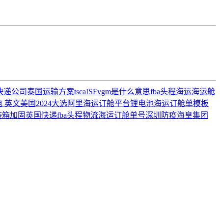
快递公司
泰国运输方案
tsca
ISF
vgm是什么意思
fba头程海运
海运舱
电 英文
美国2024大选
阿里海运订舱平台
锂电池
海运订舱单模板
装箱加固
英国快递
fba头程物流
海运订舱单号
深圳防疫
海皇集团