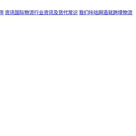
用
资讯
国际物流行业资讯及货代常识
我们
咔咕网造就跨境物流