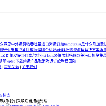
什么意思
中外运
货物吞吐量
进口海运订舱
hamburg
lss是什么附加费
利野火
纸箱护角
拼箱
lhr是哪个机场
add
非洲物流
海运解决方案
限
运公司
帕皮提
TNT
塞尔维亚
st louis
疫情限制措施
欧美港口拥堵
集
明晰
teptep下载
禁运产品
取消海运订舱
腾程国际
讯
|
常见问题
|
关于我们
|
.
AG标签
请联系我们采取适当措施处理