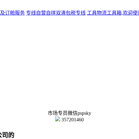
及订舱服务
专线
自营自拼双清包税专线
工具
物流工具箱,欢迎使
市场专员微信pspsky
357201460
公司的