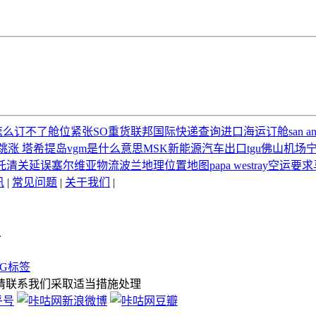
怎么订不了
舱位紧张
SO
重货
联邦国际快递查询
进口海运订舱
san a
跳涨
塔希提岛
vgm是什么意思
MSK
新能源汽车出口
tgu
佛山机场
托
清关延误
塞尔维亚物流
波兰地理位置地图
papa westray
空运要求
讯
|
常见问题
|
关于我们
|
.
AG标签
请联系我们采取适当措施处理