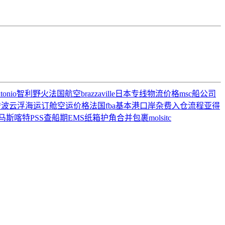
ntonio
智利野火
法国航空
brazzaville
日本专线
物流价格
msc船公司
宁波云浮海运订舱
空运价格
法国fba
基本港
口岸杂费
入仓流程
亚得
马斯喀特
PSS
查船期
EMS
纸箱护角
合并包裹
mol
sitc