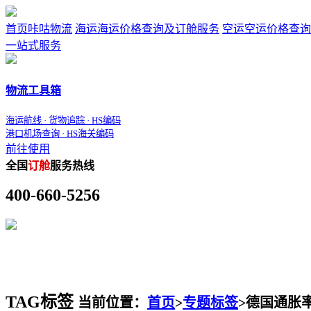
首页
咔咕物流
海运
海运价格查询及订舱服务
空运
空运价格查询
一站式服务
物流工具箱
海运航线 · 货物追踪 · HS编码
港口机场查询 · HS海关编码
前往使用
全国
订舱
服务热线
400-660-5256
TAG标签
当前位置：
首页
>
专题标签
>
德国通胀