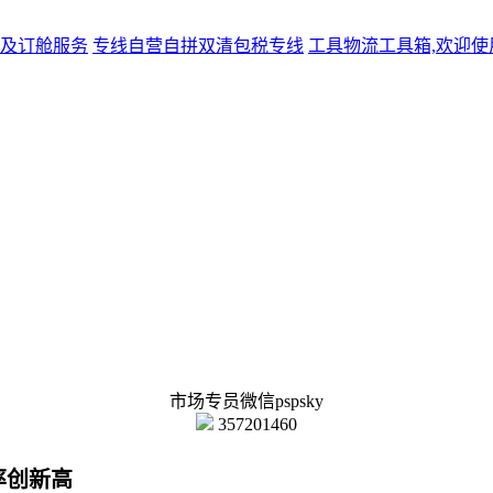
及订舱服务
专线
自营自拼双清包税专线
工具
物流工具箱,欢迎使
市场专员微信pspsky
357201460
率创新高