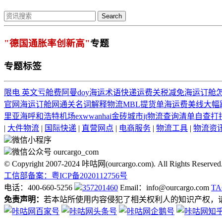
Search
"德国通胀率创新高"
专题
专题标签
限电 英文
亏舱费
阿曼
doy
海运术语
快递运费
关税减免
海运订舱
官网
海运订舱网
通关名词解释
物流
MBL
提货单
海运费
美线大幅
里亚海
呼和浩特机场
exw
wanhai
金砖城市
jt物流查询
清单自查
打
|
大件物流
|
国际快递
|
直营网点
|
电商服务
|
物流工具
|
物流资
微信小程序
微信公众号 ourcargo_com
© Copyright 2007-2024 咔咕网(ourcargo.com). All Rights Reserved
工信部备案：粤ICP备2020112756号
电话：400-660-5256
357201460
Email：info@ourcargo.com
T
免责声明：
若本站所使用内容侵犯了相关权利人的知识产权，