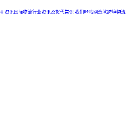
用
资讯
国际物流行业资讯及货代常识
我们
咔咕网造就跨境物流