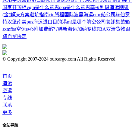
FOB
中远海运港口
联邦国际快递查询官网
CPF
博茨瓦纳是哪个
国家
开顶柜
vgm是什么意思
poa是什么意思
塞拉利昂海运
刚果
(金)解决方案
避坑指南
ctu
腾程国际
波黑海运
emc船公司
赫伯罗
特
汉堡南美
pus
海运进口
目的港
mf是哪个航空公司
装卸集装箱
sxm
fba空运
swb
附加费缩写
韩新海运
加纳专线
FBA双清
货物跟
踪
自贸协定
© Copyright 2007-2024 ourcargo.com All Rights Reserved.
首页
海运
空运
专线
联系
更多
全站导航