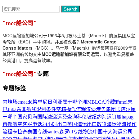
Search
"mcc船公司"
MCC运输新加坡公司于1993年5月被马士基（Maersk）航运集团从宝
隆轮船（EAC）手中购得。并且被改名为
Mercantile Cargo
Consolidators
（MCC）。马士基（Maersk）航运集团将在2009年将
其环亚洲航线均交由
MCC运输新加坡有限公司
运营，以避免重复覆盖
经营港口，提高运营效率。
"mcc船公司"
专题
专题标签
内堆场
cma
add
换单
尼日利亚属于哪个洲
MBL
CA冷藏箱
mol
朱
巴Juba
东非航线
限制条件
空箱操作流程
汉堡港务集团
卡塔尔属
于哪个国家
贝海国际速递
运费查询
科伦坡
纽约海运订舱
hapag
首都航空客服电话24小时
出口美国海运
出口散货海运物流操作
流程
卡拉奇
泰国专线
santos
森罗
til
专线物流
中国十大海运公司